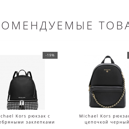
КОМЕНДУЕМЫЕ ТОВ
-19%
chael Kors рюкзак c
Michael Kors рюкза
ебряными заклепками
цепочкой черны
черный
женский