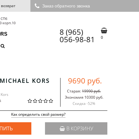
 возврат
Заказ обратного звонка
 СПб
0 корп.10
8 (965)
ORS
056-98-81
0
9690 руб.
MICHAEL KORS
Старая:
19990 руб.
 Kors
Экономия 10300 руб.
й
Скидка -
52
%
Как определить свой размер?
ПИТЬ
В КОРЗИНУ