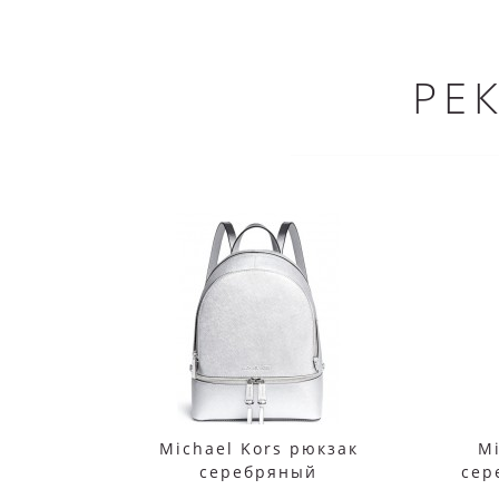
РЕ
Michael Kors рюкзак
Mi
cеребряный
сер