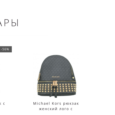
АРЫ
-56%
к c
Michael Kors рюкзак
Рюкз
й
женский лого с
Kors
заклепками черный