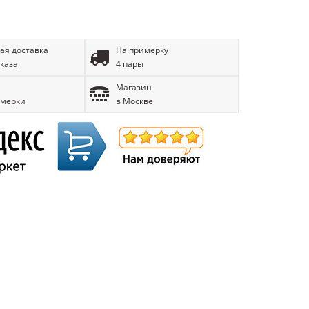
ая доставка
На примерку
аказа
4 пары
Магазин
имерки
в Москве