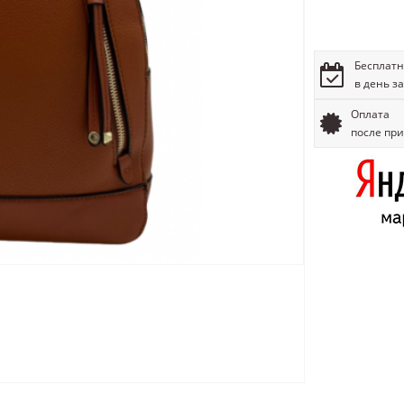
Бесплатн
в день з
Оплата
после пр