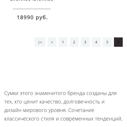
KORS CLASSIC TOTE
моно синяя
18990 руб.
|<
<
1
2
3
4
5
6
Сумки этого знаменитого бренда созданы для
тех, кто ценит качество, долговечность и
дизайн мирового уровня. Cочетание
классического стиля и современных тенденций,