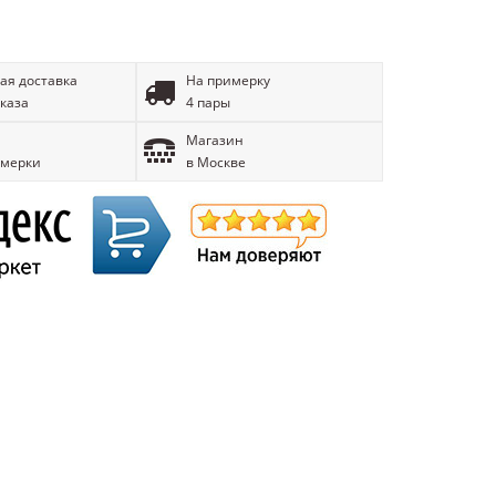
ая доставка
На примерку
аказа
4 пары
Магазин
имерки
в Москве