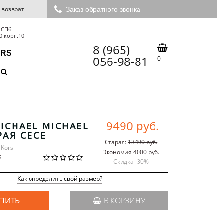
 возврат
Заказ обратного звонка
 СПб
0 корп.10
8 (965)
ORS
056-98-81
0
9490 руб.
ICHAEL MICHAEL
РАЯ CECE
Старая:
13490 руб.
 Kors
Экономия 4000 руб.
й
Скидка -
30
%
Как определить свой размер?
ПИТЬ
В КОРЗИНУ