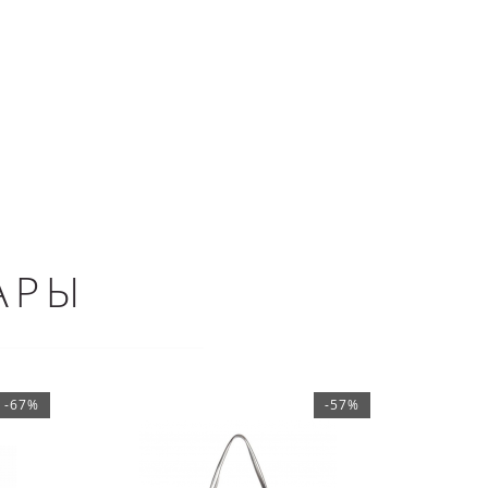
АРЫ
-67%
-57%