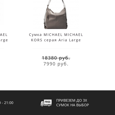
AEL
Сумка MICHAEL MICHAEL
Сумк
arge
KORS серая Aria Large
KORS
Shoulder
18380 руб.
7990 руб.
ПРИВЕЗЕМ ДО 3Х
- 21:00
СУМОК НА ВЫБОР