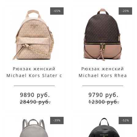
-65%
-20%
Рюкзак женский
Рюкзак женский
Michael Kors Slater с
Michael Kors Rhea
цепочкой бежевые
коричнево-бежевый с
золотым
9890 руб.
9790 руб.
28490 руб.
12300 руб.
-39%
-52%