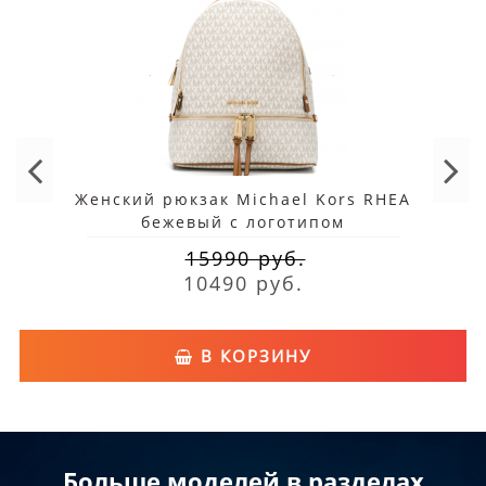
максимальную функциональность и
безопасность ваших вещей. Внутренние отсеки
для ноутбука, планшета и документов
позволяют организовать содержимое рюкзака
так, чтобы все необходимое всегда было под
рукой.
Женский рюкзак Michael Kors RHEA
бежевый с логотипом
Дизайн рюкзаков Майкл Корс украшен
15990 руб.
фирменной металлической фурнитурой и
10490 руб.
логотипом, что делает каждую модель
узнаваемой и выделяющейся. Регулируемые
В КОРЗИНУ
лямки обеспечивают комфорт при ношении, а
их продуманная эргономика гарантирует, что
вес равномерно распределяется, минимизируя
нагрузку на вашу спину.
Больше моделей в разделах