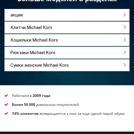
Независимо от того, отправляетесь ли вы в
офис, университет или на встречу с друзьями,
акции
Michael Kors станет вашим надежным
Клатчи Michael Kors
спутником, который не только удобен в
Кошельки Michael Kors
использовании, но и подчеркнет ваш высокий
статус и безупречный вкус.
Рюкзаки Michael Kors
Сумки женские Michael Kors
Работаем
с 2009 года
Более 50 000
довольных покупателей
74% клиентов
возвращаются к нам за еще одной парой обуви