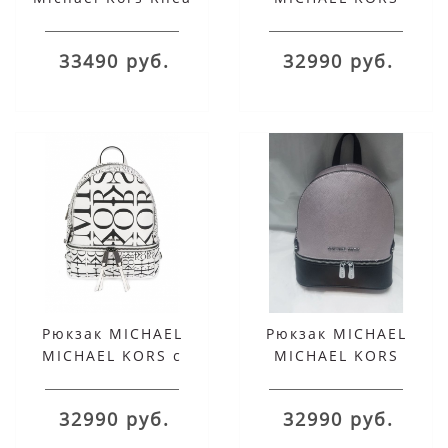
стеганый моно
фиолетовый с
фиолетовый
серебряными
33490 руб.
32990 руб.
заклепками Rhea
Рюкзак MICHAEL
Рюкзак MICHAEL
MICHAEL KORS с
MICHAEL KORS
логотипом
розовый металлик
30T9UEZB2Y
Rhea
32990 руб.
32990 руб.