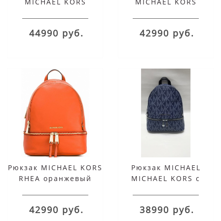
MICHAEL KORS
MICHAEL KORS
серебряный
бронзовый с черным
металлик Rhea
Rhea
44990 руб.
42990 руб.
Рюкзак MICHAEL KORS
Рюкзак MICHAEL
RHEA оранжевый
MICHAEL KORS c
надписями синий
Rhea
42990 руб.
38990 руб.