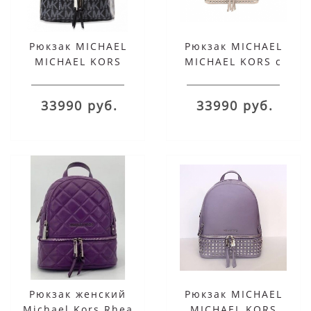
Рюкзак MICHAEL
Рюкзак MICHAEL
MICHAEL KORS
MICHAEL KORS с
черный с логотипом
серебряными
Rhea
заклепками бежевый
33990 руб.
33990 руб.
Rhea
Рюкзак женский
Рюкзак MICHAEL
Michael Kors Rhea
MICHAEL KORS