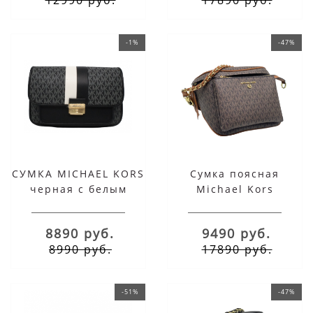
-1%
-47%
СУМКА MICHAEL KORS
Сумка поясная
черная с белым
Michael Kors
коричневая
8890 руб.
9490 руб.
8990 руб.
17890 руб.
-51%
-47%