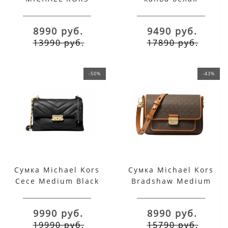
WHITNEY С
ЦЕПОЧКОЙ ТЕМНО-
8990 руб.
9490 руб.
ЗЕЛЕНАЯ
13990 руб.
17890 руб.
-50%
-43%
Сумка Michael Kors
Сумка Michael Kors
Cece Medium Black
Bradshaw Medium
коричневая с
пряжкой
9990 руб.
8990 руб.
19990 руб.
15790 руб.