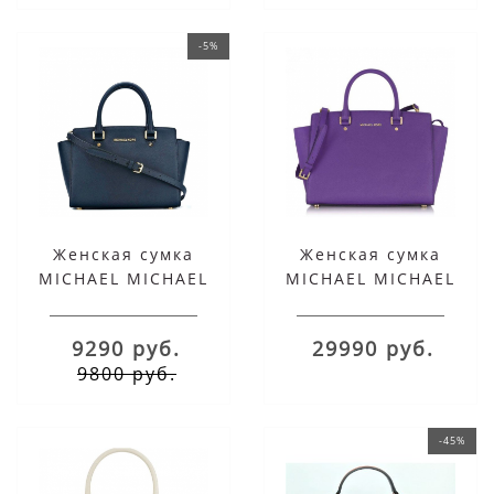
-5%
Женская сумка
Женская сумка
MICHAEL MICHAEL
MICHAEL MICHAEL
KORS синяя SELMA
KORS SELMA LARGE
LARGE
однотонная
9290 руб.
29990 руб.
фиолетовая
9800 руб.
-45%