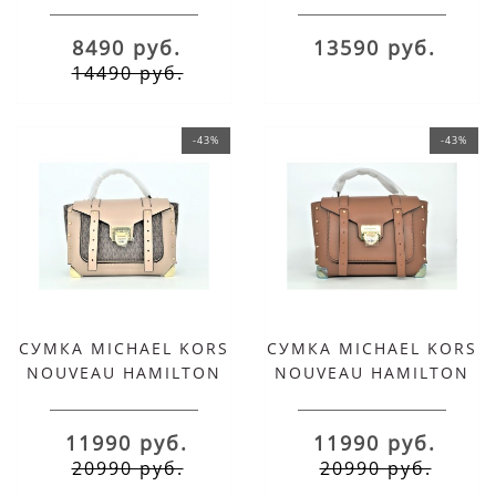
ЧЕРНАЯ
KORS серебристая
моно SELMA
8490 руб.
13590 руб.
MESSEGER
14490 руб.
-43%
-43%
СУМКА MICHAEL KORS
СУМКА MICHAEL KORS
NOUVEAU HAMILTON
NOUVEAU HAMILTON
розово-коричневая
КОРИЧНЕВАЯ
11990 руб.
11990 руб.
20990 руб.
20990 руб.